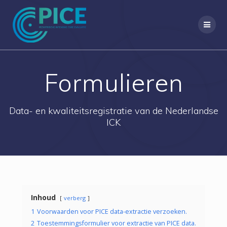
Ga
naar
de
inhoud
Formulieren
Data- en kwaliteitsregistratie van de Nederlandse
ICK
Inhoud
verberg
1
Voorwaarden voor PICE data-extractie verzoeken.
2
Toestemmingsformulier voor extractie van PICE data.