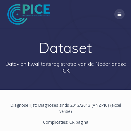
Ga
naar
de
inhoud
Dataset
Data- en kwaliteitsregistratie van de Nederlandse
ICK
Diagnose lijst: Diagnoses sinds 2012/2013 (ANZPIC) (excel
versie)
Complicaties: CR pagina