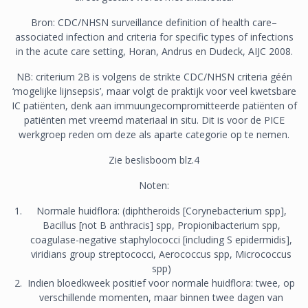
Bron: CDC/NHSN surveillance definition of health care–
associated infection and criteria for specific types of infections
in the acute care setting, Horan, Andrus en Dudeck, AIJC 2008.
NB: criterium 2B is volgens de strikte CDC/NHSN criteria géén
‘mogelijke lijnsepsis’, maar volgt de praktijk voor veel kwetsbare
IC patiënten, denk aan immuungecompromitteerde patiënten of
patiënten met vreemd materiaal in situ. Dit is voor de PICE
werkgroep reden om deze als aparte categorie op te nemen.
Zie beslisboom blz.4
Noten:
Normale huidflora: (diphtheroids [Corynebacterium spp],
Bacillus [not B anthracis] spp, Propionibacterium spp,
coagulase-negative staphylococci [including S epidermidis],
viridians group streptococci, Aerococcus spp, Micrococcus
spp)
Indien bloedkweek positief voor normale huidflora: twee, op
verschillende momenten, maar binnen twee dagen van