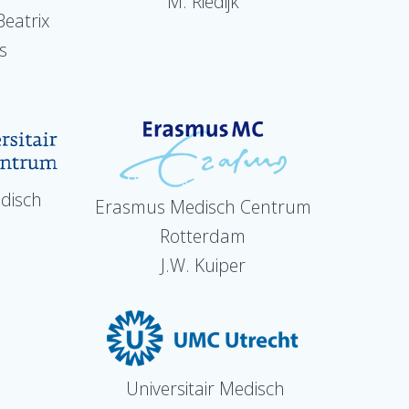
M. Riedijk
eatrix
s
edisch
Erasmus Medisch Centrum
Rotterdam
J.W. Kuiper
Universitair Medisch