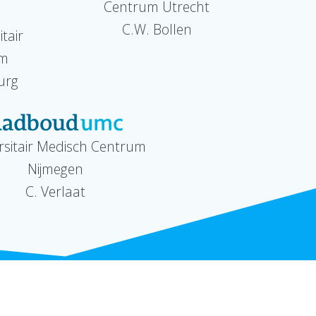
Centrum Utrecht
C.W. Bollen
tair
um
urg
rsitair Medisch Centrum
Nijmegen
C. Verlaat