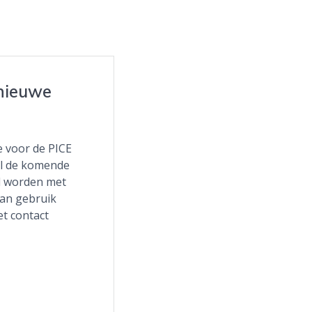
nieuwe
e voor de PICE
zal de komende
d worden met
kan gebruik
t contact