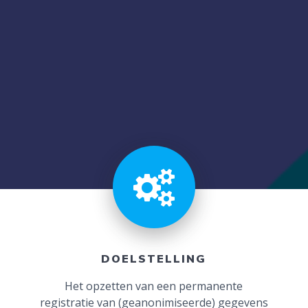
DOELSTELLING
Het opzetten van een permanente
registratie van (geanonimiseerde) gegevens