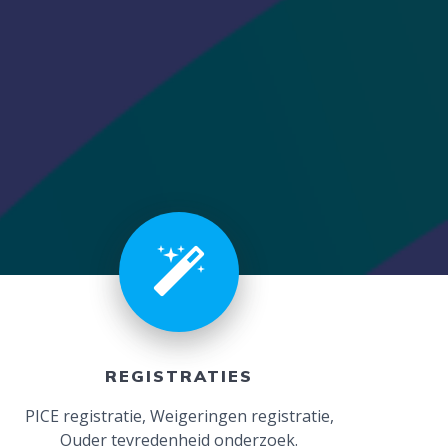
REGISTRATIES
PICE registratie, Weigeringen registratie,
Ouder tevredenheid onderzoek.